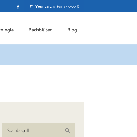
Your cart:
0 Items
-
0,00 €
rologie
Bachblüten
Blog