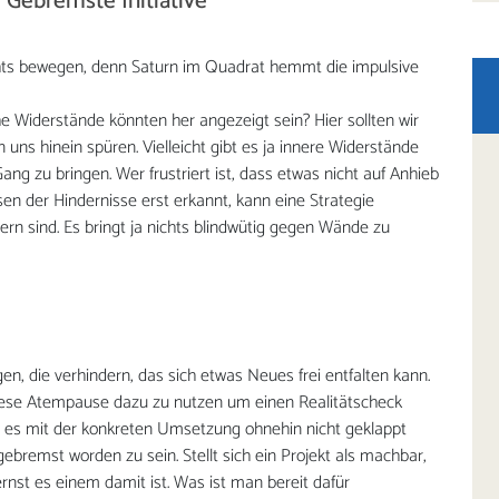
Gebremste Initiative
ichts bewegen, denn Saturn im Quadrat hemmt die impulsive
e Widerstände könnten her angezeigt sein? Hier sollten wir
uns hinein spüren. Vielleicht gibt es ja innere Widerstände
ng zu bringen. Wer frustriert ist, dass etwas nicht auf Anhieb
esen der Hindernisse erst erkannt, kann eine Strategie
ern sind. Es bringt ja nichts blindwütig gegen Wände zu
n, die verhindern, das sich etwas Neues frei entfalten kann.
diese Atempause dazu zu nutzen um einen Realitätscheck
s es mit der konkreten Umsetzung ohnehin nicht geklappt
ngebremst worden zu sein. Stellt sich ein Projekt als machbar,
nst es einem damit ist. Was ist man bereit dafür