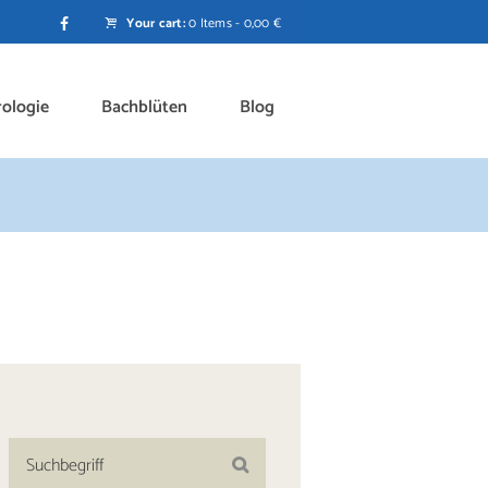
Your cart:
0 Items
-
0,00 €
rologie
Bachblüten
Blog