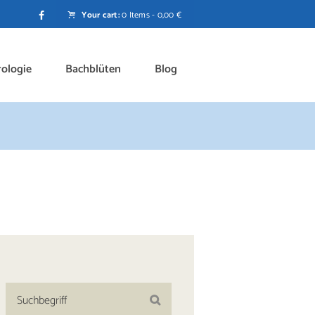
Your cart:
0 Items
-
0,00 €
rologie
Bachblüten
Blog