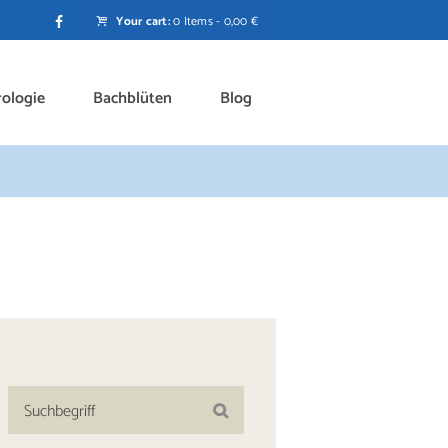
Your cart:
0 Items
-
0,00 €
rologie
Bachblüten
Blog