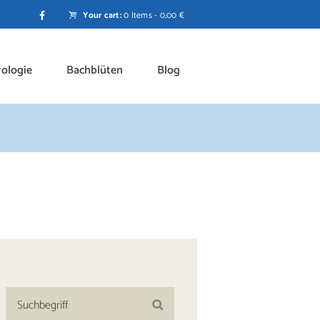
Your cart:
0 Items
-
0,00 €
rologie
Bachblüten
Blog