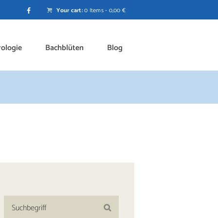
Your cart:
0 Items
-
0,00 €
rologie
Bachblüten
Blog