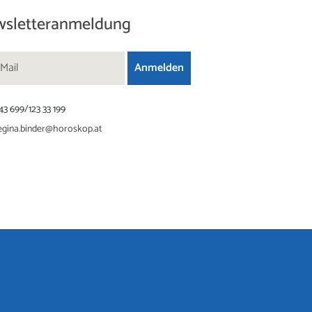
sletteranmeldung
43 699/123 33 199
egina.binder@horoskop.at