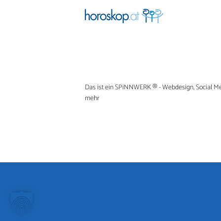
Das ist ein
SPiNNWERK
® - Webdesign, Social M
mehr