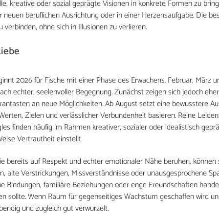
le, kreative oder sozial geprägte Visionen in konkrete Formen zu bringen
ner neuen beruflichen Ausrichtung oder in einer Herzensaufgabe. Die be
 verbinden, ohne sich in Illusionen zu verlieren.
Liebe
eginnt 2026 für Fische mit einer Phase des Erwachens. Februar, März 
ach echter, seelenvoller Begegnung. Zunächst zeigen sich jedoch eher l
erantasten an neue Möglichkeiten. Ab August setzt eine bewusstere Au
rten, Zielen und verlässlicher Verbundenheit basieren. Reine Leiden
gles finden häufig im Rahmen kreativer, sozialer oder idealistisch gep
eise Vertrautheit einstellt.
e bereits auf Respekt und echter emotionaler Nähe beruhen, können si
ten, alte Verstrickungen, Missverständnisse oder unausgesprochene Sp
che Bindungen, familiäre Beziehungen oder enge Freundschaften handelt
rden sollte. Wenn Raum für gegenseitiges Wachstum geschaffen wird un
ebendig und zugleich gut verwurzelt.