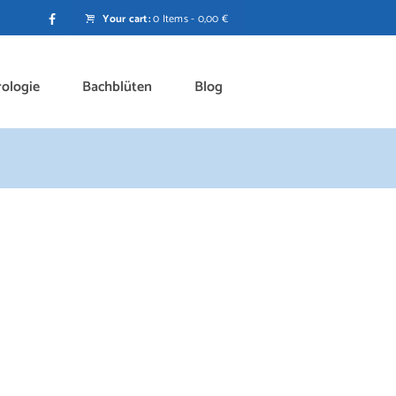
Your cart:
0 Items
-
0,00 €
rologie
Bachblüten
Blog