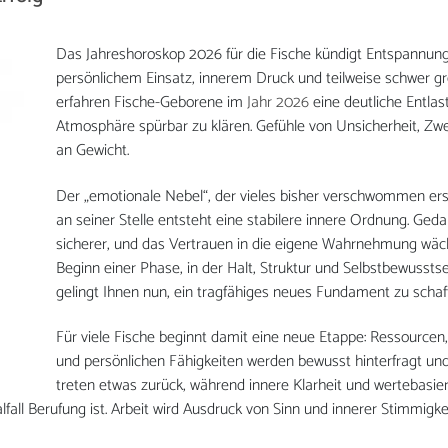
Das Jahreshoroskop 2026 für die Fische kündigt Entspannun
persönlichem Einsatz, innerem Druck und teilweise schwer g
erfahren Fische-Geborene im
Jahr 2026
eine deutliche Entlas
Atmosphäre spürbar zu klären. Gefühle von Unsicherheit, Zweif
an Gewicht.
Der „emotionale Nebel“, der vieles bisher verschwommen ersch
an seiner Stelle entsteht eine stabilere innere Ordnung. Ge
sicherer, und das Vertrauen in die eigene Wahrnehmung wäch
Beginn einer Phase, in der Halt, Struktur und Selbstbewusst
gelingt Ihnen nun, ein tragfähiges neues Fundament zu schaf
Für viele Fische beginnt damit eine neue Etappe: Ressourcen
und persönlichen Fähigkeiten werden bewusst hinterfragt und
treten etwas zurück, während innere Klarheit und wertebasie
fall Berufung ist. Arbeit wird Ausdruck von Sinn und innerer Stimmigkei