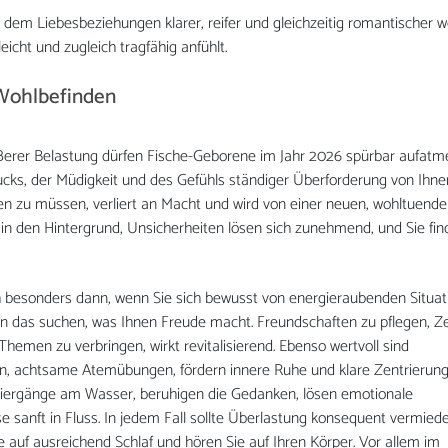
n dem Liebesbeziehungen klarer, reifer und gleichzeitig romantischer 
eicht und zugleich tragfähig anfühlt.
 Wohlbefinden
ßerer Belastung dürfen Fische-Geborene im Jahr 2026 spürbar aufatm
Drucks, der Müdigkeit und des Gefühls ständiger Überforderung von Ihne
ren zu müssen, verliert an Macht und wird von einer neuen, wohltuend
n in den Hintergrund, Unsicherheiten lösen sich zunehmend, und Sie fi
sich besonders dann, wenn Sie sich bewusst von energieraubenden Situa
n das suchen, was Ihnen Freude macht. Freundschaften zu pflegen, Ze
Themen zu verbringen, wirkt revitalisierend. Ebenso wertvoll sind
en, achtsame Atemübungen, fördern innere Ruhe und klare Zentrierung
iergänge am Wasser, beruhigen die Gedanken, lösen emotionale
 sanft in Fluss. In jedem Fall sollte Überlastung konsequent vermied
 auf ausreichend Schlaf und hören Sie auf Ihren Körper. Vor allem im