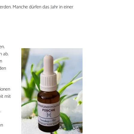
werden. Manche dürfen das Jahr in einer
en.
n ab.
en
nden
tionen
it mit
.
en