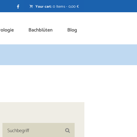
Your cart:
0 Items
-
0,00 €
rologie
Bachblüten
Blog