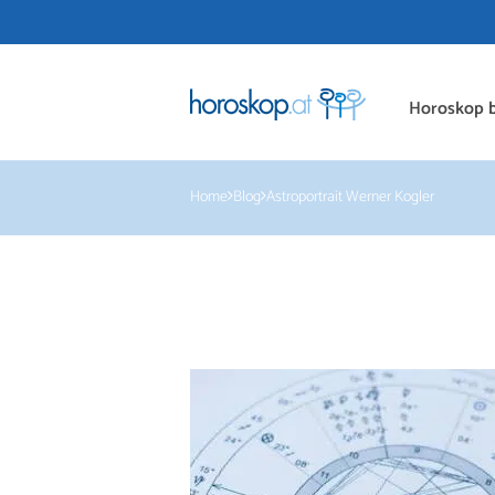
Horoskop b
Home
Blog
Astroportrait Werner Kogler