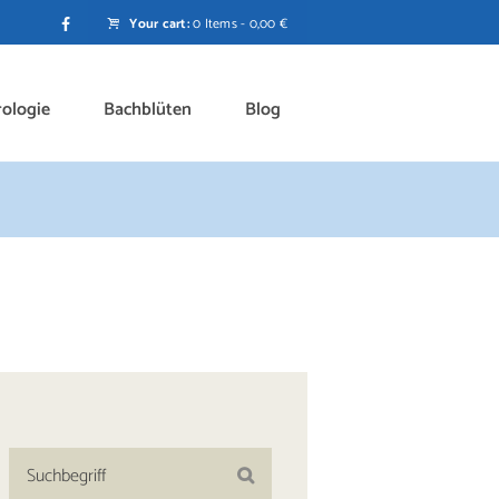
Your cart:
0 Items
-
0,00 €
rologie
Bachblüten
Blog