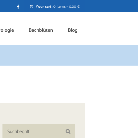
Your cart:
0 Items
-
0,00 €
rologie
Bachblüten
Blog